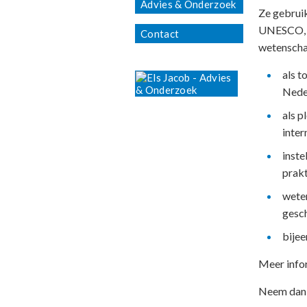
Advies & Onderzoek
Ze gebruik
UNESCO, bi
Contact
wetenscha
als t
Nede
als p
inter
inste
prakt
weten
gesch
bijee
Meer info
Neem dan c