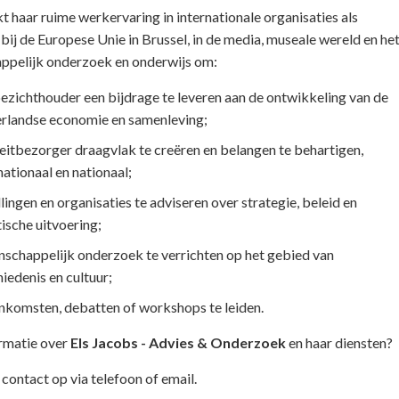
t haar ruime werkervaring in internationale organisaties als
j de Europese Unie in Brussel, in de media, museale wereld en he
ppelijk onderzoek en onderwijs om:
oezichthouder een bijdrage te leveren aan de ontwikkeling van de
rlandse economie en samenleving;
leitbezorger draagvlak te creëren en belangen te behartigen,
nationaal en nationaal;
llingen en organisaties te adviseren over strategie, beleid en
ische uitvoering;
schappelijk onderzoek te verrichten op het gebied van
iedenis en cultuur;
nkomsten, debatten of workshops te leiden.
rmatie over
Els Jacobs - Advies & Onderzoek
en haar diensten?
ontact op via telefoon of email.