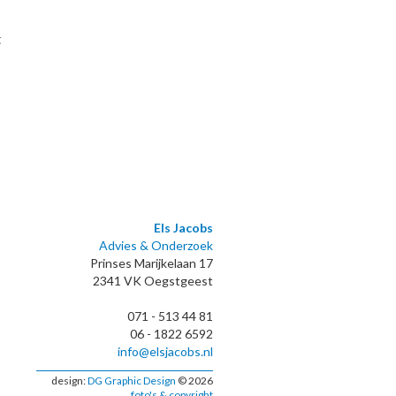
t
Els Jacobs
Advies & Onderzoek
Prinses Marijkelaan 17
2341 VK Oegstgeest
071 - 513 44 81
06 - 1822 6592
info@elsjacobs.nl
design:
DG Graphic Design
© 2026
foto's & copyright